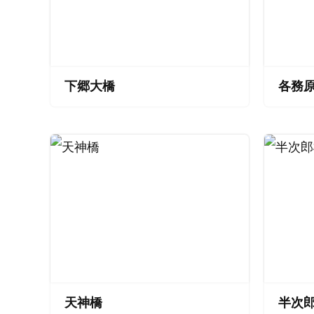
下郷大橋
各務
天神橋
半次